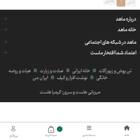
بعدی
قبلی
1
درباره ماهد
خانه ماهد
ماهد در شبکه های اجتماعی
اعتماد شما افتخار ماست
تن پوش و زیورآلات
خانه ایرانی
عبادت و زیارت
هیات و روضه
خانگی
نوشت افزار و کیف
ایران من
میزبانی هاست و سرور:
کیمیا هاست
0
خانه
دسته‌بندی
سبد‌خرید
پروفایل