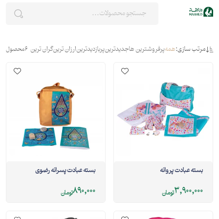
مرتب سازی:
همه
پرفروشترین ها
جدیدترین
پربازدیدترین
ارزان ترین
گران ترین
6
محصول
بسته عبادت پروانه
بسته عبادت پسرانه رضوی
890,000
3,900,000
تومان
تومان