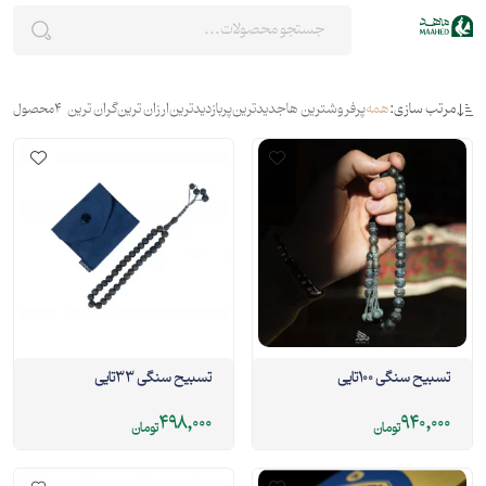
مرتب سازی:
همه
پرفروشترین ها
جدیدترین
پربازدیدترین
ارزان ترین
گران ترین
4
محصول
تسبیح سنگی 100تایی
تسبیح سنگی 33تایی
498,000
940,000
تومان
تومان