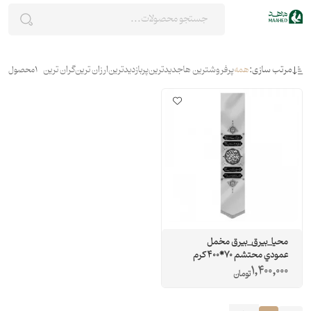
مرتب سازی:
همه
پرفروشترین ها
جدیدترین
پربازدیدترین
ارزان ترین
گران ترین
1
محصول
محيا_بيرق_بيرق مخمل
عمودي محتشم 70*400 كرم
1,400,000
تومان