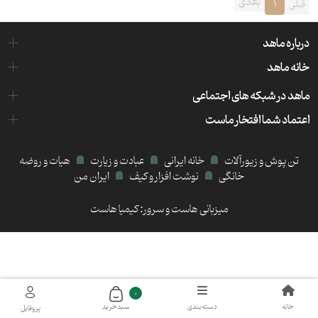
بعدی
قبلی
1
درباره ماهد
خانه ماهد
ماهد در شبکه های اجتماعی
اعتماد شما افتخار ماست
تن پوش و زیورآلات
خانه ایرانی
عبادت و زیارت
هیات و روضه
خانگی
نوشت افزار و کیف
ایران من
میزبانی هاست و سرور:
کیمیا هاست
0
خانه
دسته‌بندی
سبد‌خرید
پروفایل