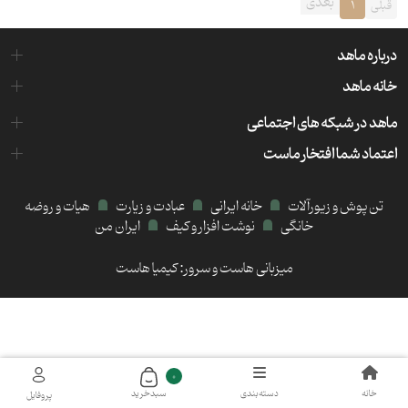
بعدی
قبلی
1
درباره ماهد
خانه ماهد
ماهد در شبکه های اجتماعی
اعتماد شما افتخار ماست
تن پوش و زیورآلات
خانه ایرانی
عبادت و زیارت
هیات و روضه
خانگی
نوشت افزار و کیف
ایران من
میزبانی هاست و سرور:
کیمیا هاست
0
خانه
دسته‌بندی
سبد‌خرید
پروفایل