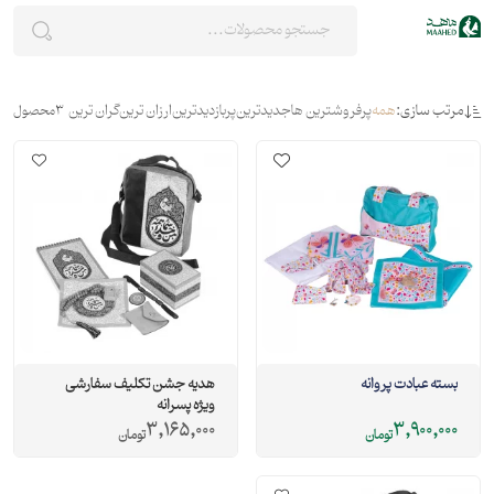
مرتب سازی:
همه
پرفروشترین ها
جدیدترین
پربازدیدترین
ارزان ترین
گران ترین
3
محصول
بسته عبادت پروانه
هدیه جشن تکلیف سفارشی
ویژه پسرانه
3,165,000
3,900,000
تومان
تومان