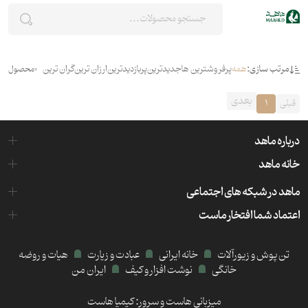
مرتب سازی:
همه
پرفروشترین ها
جدیدترین
پربازدیدترین
ارزان ترین
گران ترین
0
محصول
بعدی
قبلی
1
درباره ماهد
خانه ماهد
ماهد در شبکه های اجتماعی
اعتماد شما افتخار ماست
تن پوش و زیورآلات
خانه ایرانی
عبادت و زیارت
هیات و روضه
خانگی
نوشت افزار و کیف
ایران من
میزبانی هاست و سرور:
کیمیا هاست