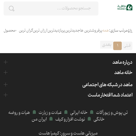
مرتب سازی:
همه
پرفروشترین ها
جدیدترین
پربازدیدترین
ارزان ترین
گران ترین
0
محصول
بعدی
قبلی
1
درباره ماهد
خانه ماهد
ماهد در شبکه های اجتماعی
اعتماد شما افتخار ماست
تن پوش و زیورآلات
خانه ایرانی
عبادت و زیارت
هیات و روضه
خانگی
نوشت افزار و کیف
ایران من
میزبانی هاست و سرور:
کیمیا هاست