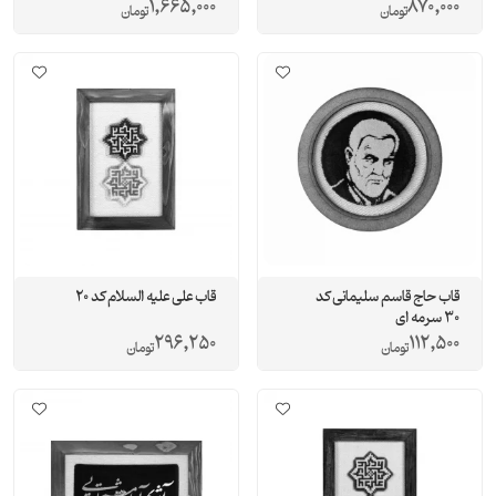
1,665,000
870,000
تومان
تومان
قاب حاج قاسم سلیمانی کد
قاب علی علیه السلام کد 20
30 سرمه ای
296,250
112,500
تومان
تومان