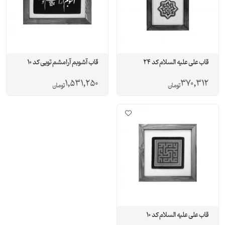
قاب علی علیه السلام کد 24
قاب آشوبم آرامشم تویی کد 10
1,531,250
370,312
تومان
تومان
قاب علی علیه السلام کد 10