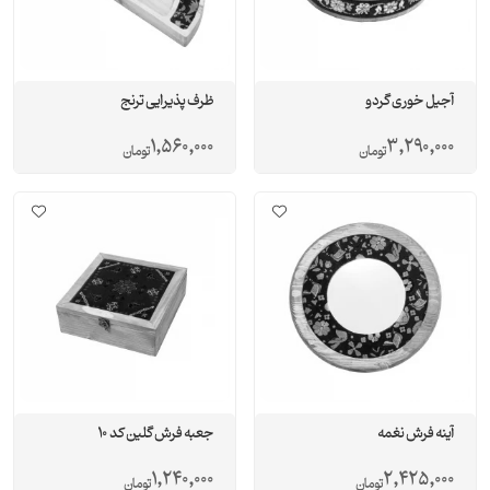
آجیل خوری گردو
ظرف پذیرایی ترنج
1,560,000
3,290,000
تومان
تومان
آینه فرش نغمه
جعبه فرش گلین کد 10
1,240,000
2,425,000
تومان
تومان