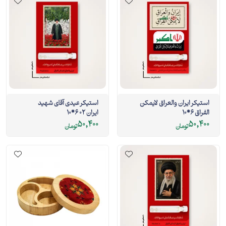
استیکر ایران والعراق لایمکن
استیکر عیدی آقای شهید
الفراق 6*10
ایران 02 6*10
50,400
50,400
تومان
تومان