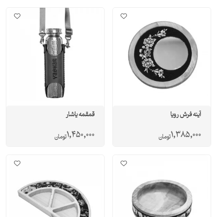
آینه فرش رویا
قمقمه یاشار
1,450,000
1,385,000
تومان
تومان