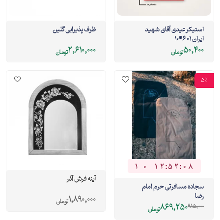
استیکر عیدی آقای شهید
ظرف پذیرایی گلین
ایران 01 6*10
2,610,000
50,400
تومان
تومان
5%
1
0
1
2
:
5
2
:
0
7
1
0
1
2
5
2
0
8
آینه فرش آذر
سجاده مسافرتی حرم امام
رضا
1,890,000
تومان
869,250
915,000
تومان