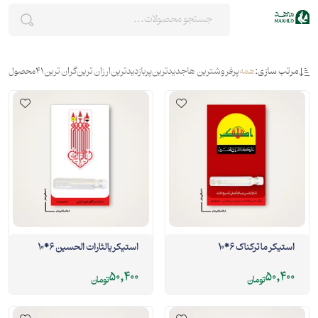
مرتب سازی:
همه
پرفروشترین ها
جدیدترین
پربازدیدترین
ارزان ترین
گران ترین
41
محصول
استیکر ما ترکناک 6*10
استیکر یالثارات الحسین 6*10
50,400
50,400
تومان
تومان