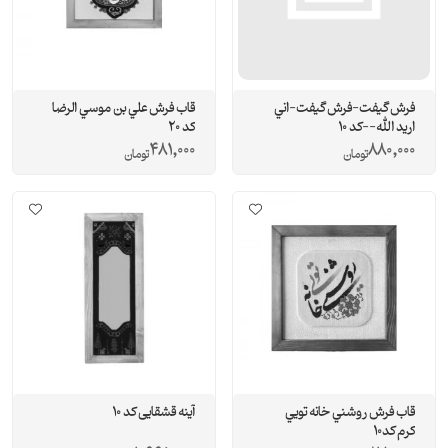
فرش گيفت-فرش گيفت-اني
قاب فرش علي بن موسي الرضا
اريد الله--كد 10
كد 20
481,000
880,000
تومان
تومان
قاب فرش روشني خانه تويي
آینه قشقایی کد 10
كرم كد10