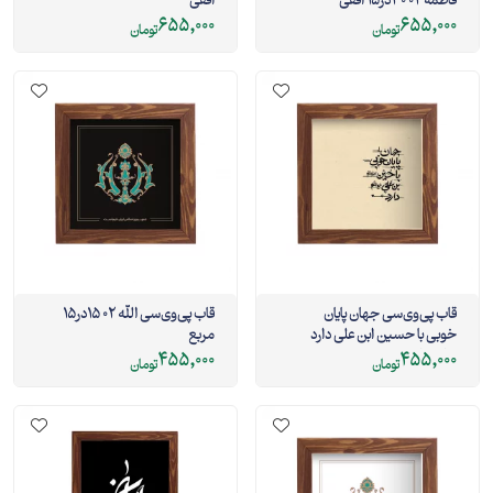
فاطمه 02 30در15 افقی
افقی
655,000
655,000
تومان
تومان
قاب پی‌وی‌سی جهان پایان
قاب پی‌وی‌سی الله 02 15در15
خوبی با حسین ابن علی دارد
مربع
15در15 مربع
455,000
455,000
تومان
تومان