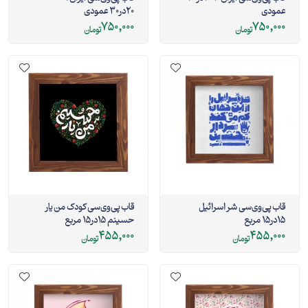
عمودی
20در30 عمودی
750,000
750,000
تومان
تومان
قاب پی‌وی‌سی شر اسرائیل
قاب پی‌وی‌سی کودک من یار
15در15 مربع
حسینم 15در15 مربع
455,000
455,000
تومان
تومان