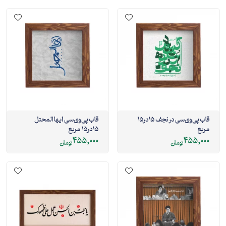
قاب پی‌وی‌سی در نجف 15در15
قاب پی‌وی‌سی ایها المحتل
مربع
15در15 مربع
455,000
455,000
تومان
تومان