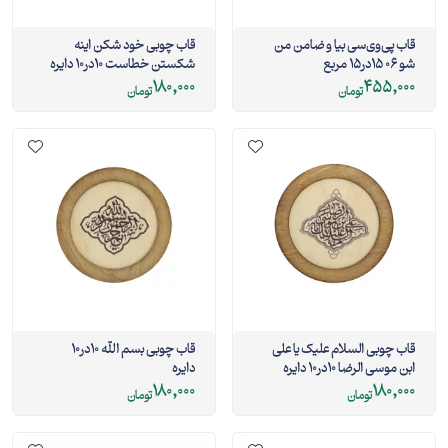
قاب پی‌وی‌سی بیا و ضامن من
قاب چوبی خود شکن اینه
شو 06 15در15 مربع
شکستن خطاست 10در10 دایره
180,000
455,000
تومان
تومان
قاب چوبی السلام علیک یا علی
قاب چوبی بسم الله 10در10
ابن موسی الرضا 10در10 دایره
دایره
180,000
180,000
تومان
تومان