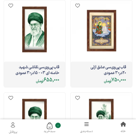
قاب پی‌وی‌سی عشق ازلی
قاب پی‌وی‌سی نقاشی شهید
20در30 عمودی
خامنه ای 03 - 15در30 عمودی
655,000
750,000
تومان
تومان
0
خانه
دسته‌بندی
سبد‌خرید
پروفایل