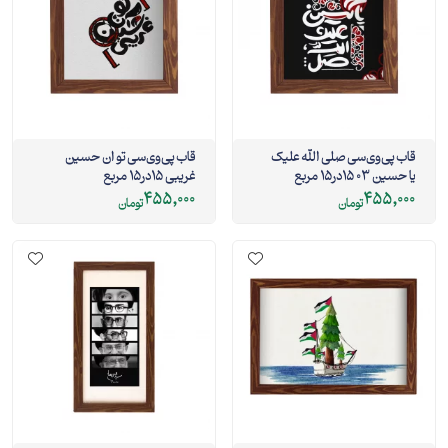
قاب پی‌وی‌سی صلی الله علیک
قاب پی‌وی‌سی تو ان حسین
یا حسین 03 15در15 مربع
غریبی 15در15 مربع
455,000
455,000
تومان
تومان