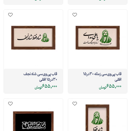
قاب پی‌وی‌سی زمانه 30در15
قاب پی‌وی‌سی شاه نجف
افقی
30در15 افقی
655,000
655,000
تومان
تومان