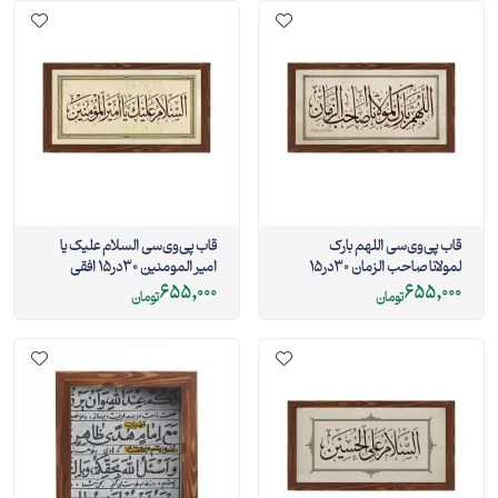
قاب پی‌وی‌سی اللهم بارک
قاب پی‌وی‌سی السلام علیک یا
لمولانا صاحب الزمان 30در15
امیر المومنین 30در15 افقی
افقی
655,000
655,000
تومان
تومان