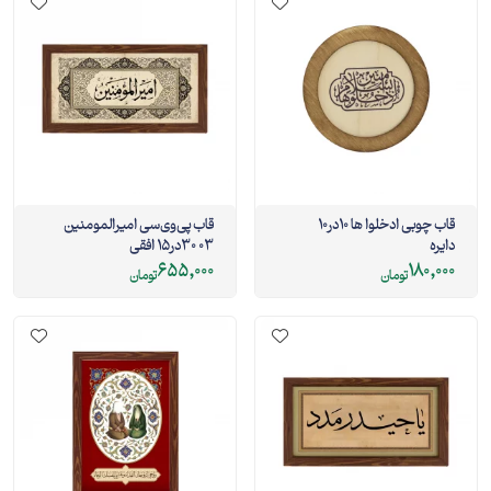
قاب چوبی ادخلوا ها 10در10
قاب پی‌وی‌سی امیرالمومنین
دایره
03 30در15 افقی
655,000
180,000
تومان
تومان