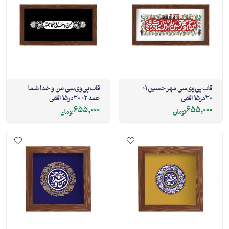
قاب پی‌وی‌سی مهر حسین 01
قاب پی‌وی‌سی من و خدا شما
30در15 افقی
همه 02 30در15 افقی
655,000
655,000
تومان
تومان