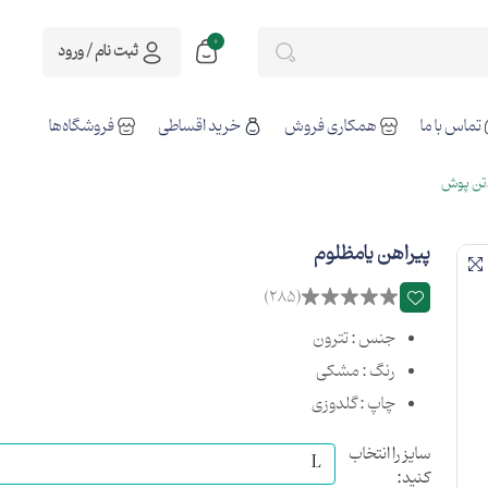
0
ثبت نام / ورود
تماس با ما
همکاری فروش
خرید اقساطی
فروشگاه‌ها
تن پوش
پیراهن یامظلوم
(285)
جنس : تترون
رنگ : مشکی
چاپ : گلدوزی
سایز را انتخاب
کنید: