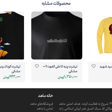
محصولات مشابه
ید شهید
تیشرت پنبه انا علی العهد 0011
مشکی
مشکی
943,000
1,350,000
تومان
تومان
خانه ماهد
ماهد یک موسسه فرهنگی و مذهبی دانش بنیان است که از سال 1390 شروع به فعالیت کرده. هدف اصلی ماهد
فروشگاه‌های ماهد
تی که سبک اصیل هنر ایرانی اسلامی را به
تماس با ماهد