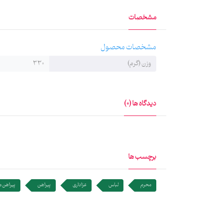
مشخصات
مشخصات محصول
وزن (گرم)
330
دیدگاه ها (0)
برچسب ها
محرم
لباس
عزاداری
پیراهن
پیراهن 