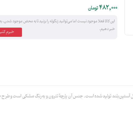
482,000
تومان
این کالا فعلا موجود نیست اما می‌توانید زنگوله را بزنید تا به محض موجود شدن، به
خبر دهیم.
خبرم کنید
«یا مظلوم» در چهار سایز L، M، XL و XXL و مدل آستین‌بلند تولید شده‌ است. جنس آن پارچهٔ تترون و به‌رن