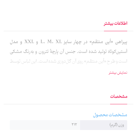
اطلاعات بیشتر
پیراهن «أین منتقم» در چهار سایز L، M، XL و XXL و مدل
آستین‌کوتاه تولید شده‌ است. جنس آن پارچهٔ تترون و به‌رنگ مشکی
است و طرح «أین منتقم» روی آن گل‌دوزی شده‌ است. این لباس توسط
آقای اعلایی طراحی شده است.
نمایش بیشتر
مشخصات
مشخصات محصول
وزن (گرم)
212