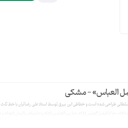
فضل العباس» - مشکی
طانی طراحی شده‌ است و خطاطی این بیرق توسط استاد علی رضائیان با خط ثلث انج
ع)»، «يا ابالفضل‌العباس(ع)»، «يا زین‌العابدین(ع)» و «يا صاحب‌الزمان(عج)» 
سانتی‌متر تولید و منتشر شده‌ است.