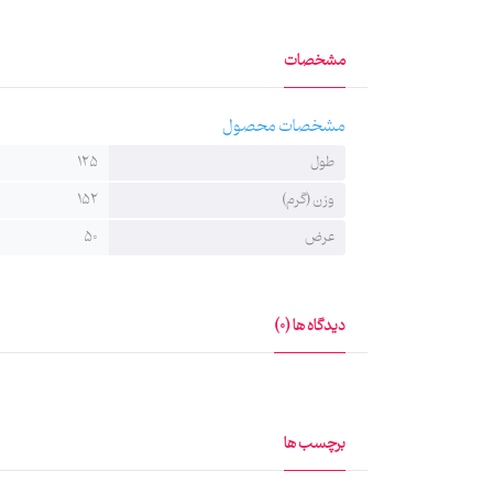
مشخصات
مشخصات محصول
طول
125
وزن (گرم)
152
عرض
50
دیدگاه ها (0)
برچسب ها