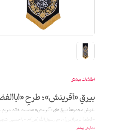
اطلاعات بیشتر
بیرقِ «آفرینش»؛ طرحِ «اباال
نقوش مجموعهٔ بیرق‌های «آفرینش» به‌دست خانم‌ مریم سل
«فاطمةالزهرا(س)»، «یا رسول‌الله(ص)»، «يا حسين‌ شهید(
نمایش بیشتر
بیرق‌ها پارچهٔ کج‌راه است که کاملاً قابلیت شست‌وشو دارد و با دوام است و در ابعاد 120×50 