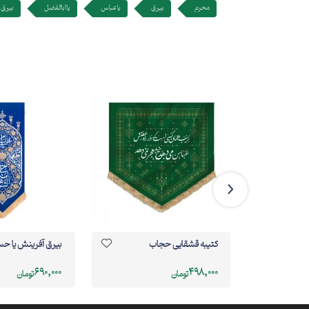
محرم
بیرق
یا عباس
یا اباالفضل
بیرق 
 یا
کتیبه قشقایی حجاب
بيرق آفرینش يا ح
690,000
498,000
تومان
تومان