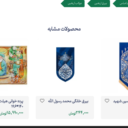
یا عباس
بیرق اربعین
موکب اربعین
محصولات مشابه
سين شهید
بیرق خانگی محمد رسول الله
پرده خوانی هیئت 
140*196
15,990,000
244,000
تومان
تومان