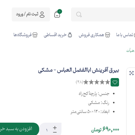
0
ثبت نام / ورود
تماس با ما
همکاری فروش
خرید اقساطی
فروشگاه‌ها
هیأت
بیرق آفرینش اباالفضل العباس - مشکی
(48)
جنس: پارچۀ کج‌راه
رنگ: مشکی
ابعاد: 120×50 سانتی‌متر
690,000
افزودن به سبد خر
تومان