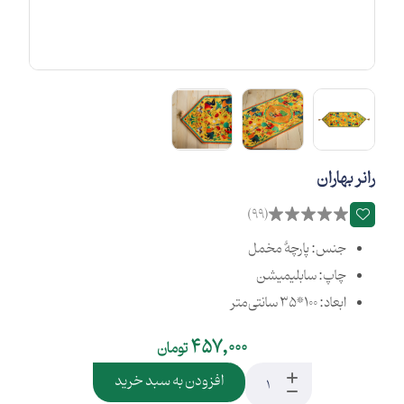
رانر بهاران
(99)
جنس: پارچۀ مخمل
چاپ: سابلیمیشن
ابعاد: 100*35 سانتی‌متر
457,000
تومان
افزودن به سبد خرید