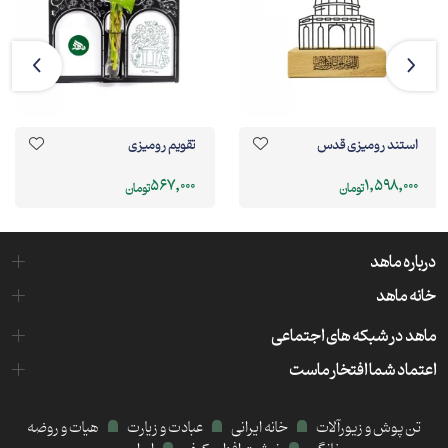
استند رومیزی قدس
تقویم رومیزی
567,000
1,598,000
تومان
تومان
درباره ماهد
خانه ماهد
ماهد در شبکه های اجتماعی
اعتماد شما افتخار ماست
تن پوش و زیورآلات
خانه ایرانی
عبادت و زیارت
هیات و روضه