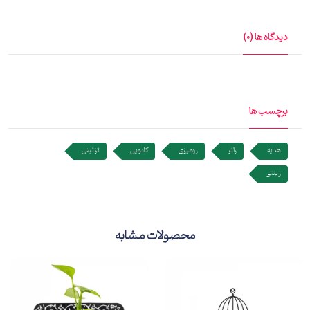
دیدگاه ها (0)
برچسب ها
هدیه
رانر
رومیزی
کادویی
تزئینی
زینتی
محصولات مشابه