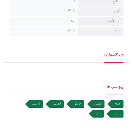
ارتفاع
1
طول
41.5
وزن (گرم)
100
عرض
41.5
دیدگاه ها (0)
برچسب ها
هدیه
کوسن
خانگی
کادویی
تزئینی
زینتی
مبل