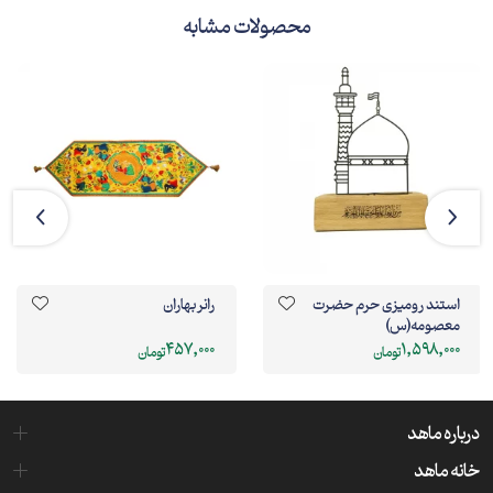
محصولات مشابه
استند رومیزی حرم حضرت
رانر بهاران
معصومه(س)
457,000
1,598,000
تومان
تومان
درباره ماهد
خانه ماهد