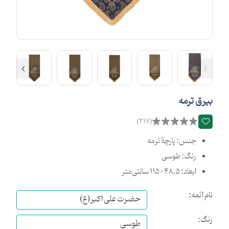
بیرق ترمه
(217)
جنس: پارچۀ ترمه
رنگ: طوسی
ابعاد: 48.5×115 سانتی‌متر
نام ائمه:
رنگ: