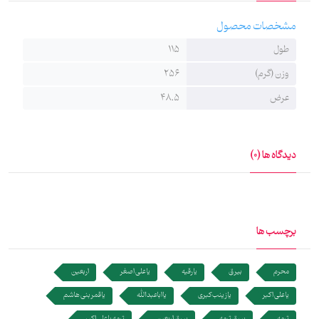
می‌دهد. این جنس پارچه به‌دلیل مقاومت و شست‌وشوی راحت آن
محبوبیت دارد. این بیرق قابل استفاده در اماکن مذهبی، هیئت‌ها و
مشخصات محصول
حسینیه‌ها است.
طول
115
وزن (گرم)
256
عرض
48.5
دیدگاه ها (0)
برچسب ها
محرم
بیرق
یا رقیه
یا علی اصغر
اربعین
یا علی اکبر
یا زینب کبری
یا اباعبدالله
یا قمر بنی هاشم
ترمه
بیرق ترمه
بیرق اربعین
ترمه یا علی اکبر