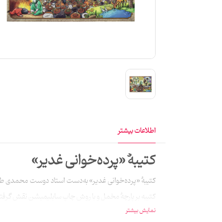
اطلاعات بیشتر
کتیبهٔ «پرده‌خوانی غدیر»
کتیبهٔ «پرده‌خوانی غدیر» به‌دست استاد دوست محمدی طر
کتیبه بر پارچهٔ مخمل و با روش چاپ سابلیمیشن نقش گرفته و اندازهٔ آن 100 در 70
نمایش بیشتر