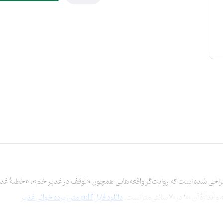
احی شده است که روایت‌گر واقعه‌هایی همچون «توقف در غدیر خم»، «خطبهٔ غدیر
 سانتی‌متر است.
دانلود فایل pdf متن پرده خوانی غدیر