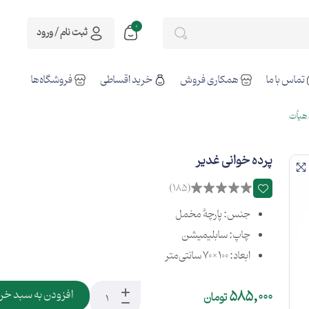
0
ثبت نام / ورود
تماس با ما
همکاری فروش
خرید اقساطی
فروشگاه‌ها
هیأت
پرده خوانی غدیر
(185)
جنس: پارچهٔ مخمل
چاپ: سابلیمیشن
ابعاد: 100×70 سانتی‌متر
585,000
افزودن به سبد خر
تومان