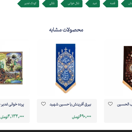
ان
قصه
عید
نقال خوانی
نقالی
کودک غدیر
محصولات مشابه
ب الحسین
بيرق آفرینش يا حسين شهید
پرده خوانی غدیر 140*196
2,132,000
690,000
تومان
تومان