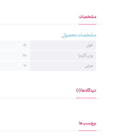
مشخصات
مشخصات محصول
طول
50
وزن (گرم)
180
عرض
70
دیدگاه ها (0)
برچسب ها