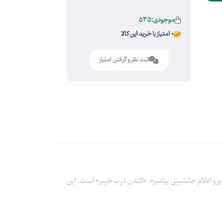
موجودی:535
0 امتیاز با خرید این کالا
ثبت نظر و گرفتن امتیاز
 و اعلام جانشینی پیامبر»، «کندن درب خیبر» است. این