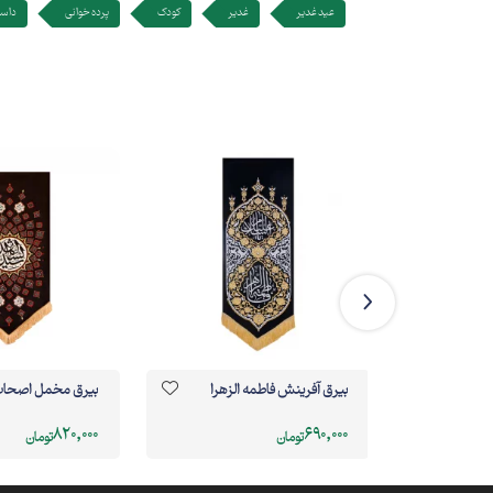
عید غدیر
غدیر
کودک
پرده خوانی
داست
دگیم مال
بیرق آفرینش فاطمه الزهرا
بیرق مخمل اصحا
820,000
690,000
تومان
تومان