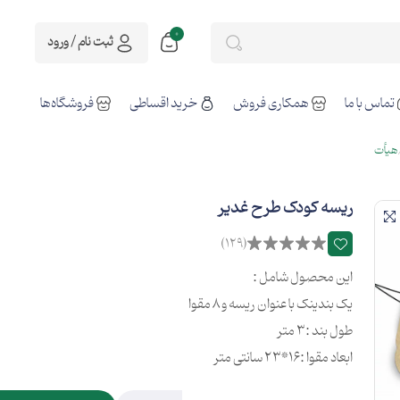
0
ثبت نام / ورود
تماس با ما
همکاری فروش
خرید اقساطی
فروشگاه‌ها
هیأت
ریسه کودک طرح غدیر
(129)
این محصول شامل :
یک بندینک با عنوان ریسه و 8 مقوا
طول بند :3 متر
ابعاد مقوا :16*23 سانتی متر