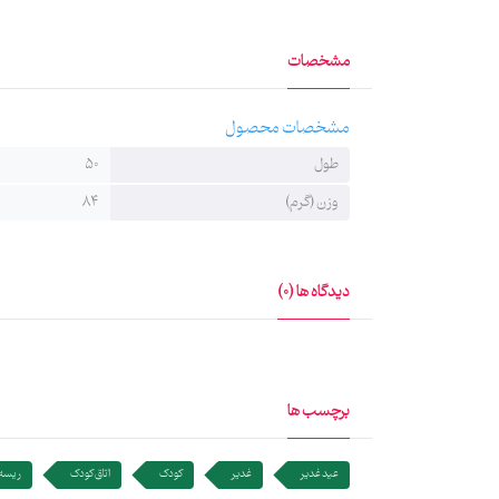
مشخصات
مشخصات محصول
طول
50
وزن (گرم)
84
دیدگاه ها (0)
برچسب ها
عید غدیر
غدیر
کودک
اتاق کودک
ریسه