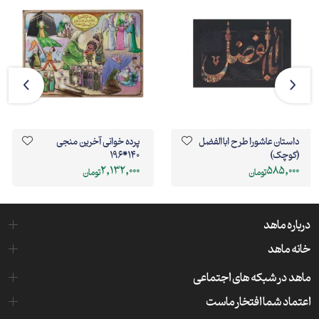
داستان عاشورا طرح اباالفضل
پرده خوانی آخرین منجی
(کوچک)
140*196
2,132,000
585,000
تومان
تومان
درباره ماهد
خانه ماهد
ماهد در شبکه های اجتماعی
اعتماد شما افتخار ماست