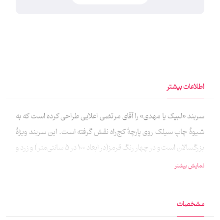
اطلاعات بیشتر
سربند «لبیک یا مهدی» را آقای مرتضی اعلایی طراحی کرده است که به
شیوۀ چاپ سیلک روی پارچۀ کج‌راه نقش گرفته است. این سربند ویژۀ
بزرگسالان است و در چهار رنگ قرمز(در ابعاد 100 در 5 سانتی‌متر) و زرد و
سبز(در ابعاد 99 در 5.5 سانتی‌متر) و مشکی(در ابعاد 90 در 5 سانتی‌متر)
نمایش بیشتر
تولید شده است.
مشخصات