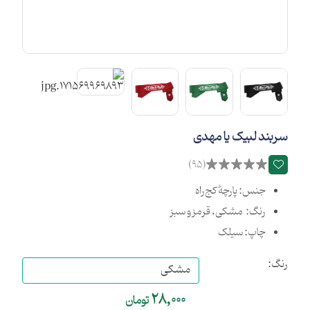
سربند لبیک یا مهدی
(95)
جنس: پارچۀ کج‌راه
رنگ: مشکی، قرمز و سبز
چاپ: سیلک
رنگ:
28,000
تومان