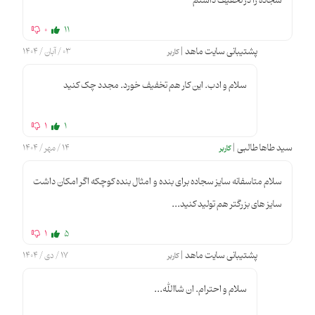
سجاده را در تخفیف داشتم
0
11
پشتیبانی سایت ماهد |
03 / آبان / 1404
کاربر
سلام و ادب. این کار هم تخفیف خورد. مجدد چک کنید
1
1
سید طاها طالبی |
14 / مهر / 1404
کاربر
سلام متاسفانه سایز سجاده برای بنده و امثال بنده کوچکه اگر امکان داشت
سایز های بزرگتر هم تولید کنید...
1
5
پشتیبانی سایت ماهد |
17 / دی / 1404
کاربر
سلام و احترام. ان شاالله...