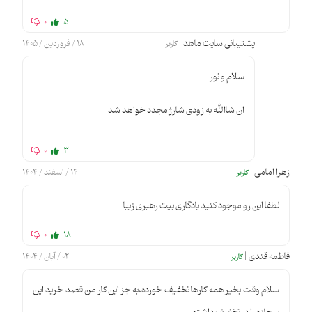
0
5
پشتیبانی سایت ماهد |
18 / فروردین / 1405
کاربر
سلام و نور
ان شاالله به زودی شارژ مجدد خواهد شد
0
3
زهرا امامی |
14 / اسفند / 1404
کاربر
لطفا این رو موجود کنید یادگاری بیت رهبری زیبا
0
18
فاطمه قندی |
02 / آبان / 1404
کاربر
سلام وقت بخیر همه کارها تخفیف خورده،به جز این کار من قصد خرید این