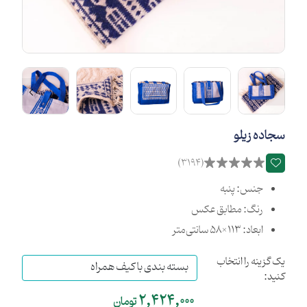
سجاده زیلو
(3194)
جنس: پنبه
رنگ: مطابق عکس
ابعاد: 113×58 سانتی‌متر
یک گزینه را انتخاب
کنید:
2,424,000
تومان