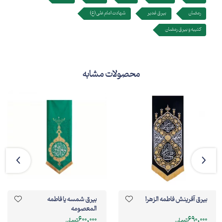
رمضان
بیرق غدیر
شهادت امام علی (ع)
کتیبه و بیرق رمضان
محصولات مشابه
بیرق آفرینش فاطمه الزهرا
بیرق شمسه یا فاطمه
المعصومه
600,000
690,000
تومان
تومان