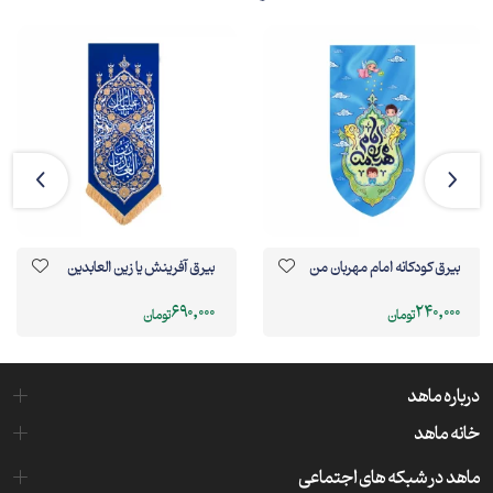
بیرق کودکانه امام مهربان من
بيرق آفرینش يا زین العابدین
690,000
240,000
تومان
تومان
درباره ماهد
خانه ماهد
ماهد در شبکه های اجتماعی