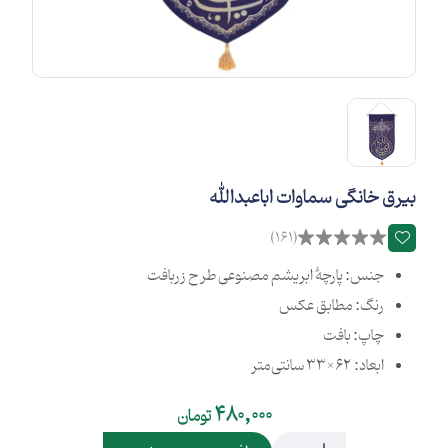
بیرق خانگی سماوات اباعبدالله
(161)
جنس: پارچهٔ ابریشم مصنوعی طرح زربافت
رنگ: مطابق عکس
چاپ: بافت
ابعاد: 62×33 سانتی‌متر
480,000
تومان