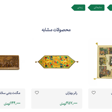
سلیمانی
زینتی
محصولات مشابه
رانر بهاران
مگنت بتنی سلام
144,000
457,000
تومان
تومان