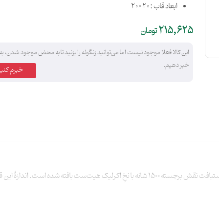
ابعاد قاب : 20×20
215,625
تومان
این کالا فعلا موجود نیست اما می‌توانید زنگوله را بزنید تا به محض موجود شدن، به
خبر دهیم.
خبرم کنید
. اندازۀ‌ این قاب 20 در 20 سانتی‌متر است.