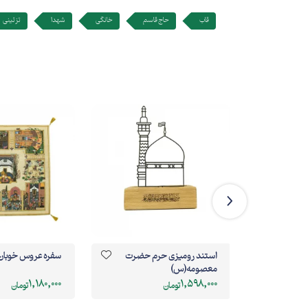
قاب
حاج قاسم
خانگی
شهدا
تزئینی
استند رومیزی حرم حضرت
سفره عروس خوبان
معصومه(س)
1,180,000
1,598,000
تومان
تومان