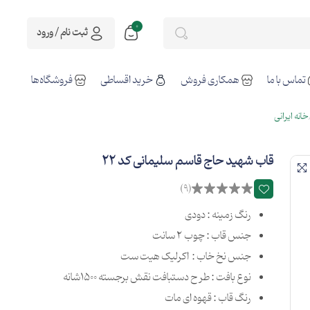
0
ثبت نام / ورود
تماس با ما
همکاری فروش
خرید اقساطی
فروشگاه‌ها
خانه ایرانی
قاب شهید حاج قاسم سلیمانی کد 22
(9)
رنگ زمینه : دودی
جنس قاب : چوب 2 سانت
جنس نخ خاب : اکرلیک هیت ست
نوع بافت : طرح دستبافت نقش برجسته 1500شانه
رنگ قاب : قهوه ای مات