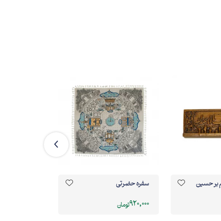
 بر حسین
سفره حضرتی
تقویم رومیزی
567,000
920,000
تومان
تومان