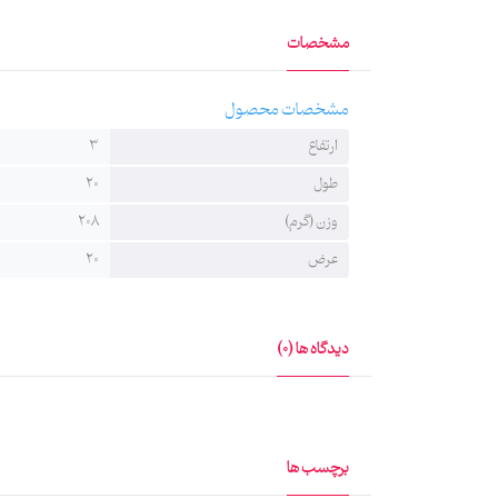
مشخصات
مشخصات محصول
ارتفاع
3
طول
20
وزن (گرم)
208
عرض
20
دیدگاه ها (0)
برچسب ها