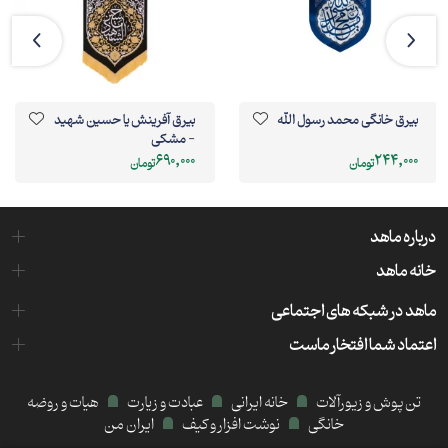
بیرق خانگی محمد رسول الله
بیرق آفرینش یا حسین شهید
- مشکی
690,000
244,000
تومان
تومان
درباره ماهد
خانه ماهد
ماهد در شبکه های اجتماعی
اعتماد شما افتخار ماست
تن پوش و زیورآلات
خانه ایرانی
عبادت و زیارت
هیات و روضه
خانگی
نوشت افزار و کیف
ایران من