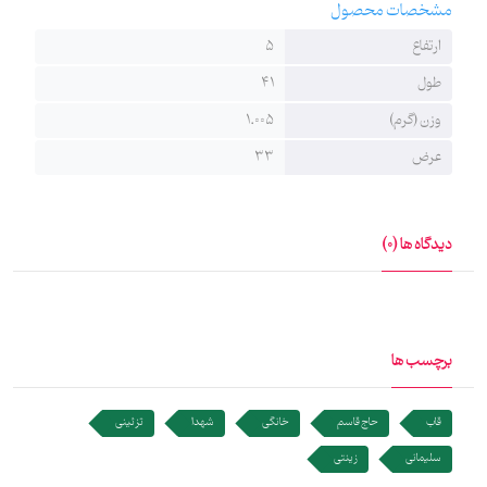
مشخصات محصول
ارتفاع
5
طول
41
وزن (گرم)
1.005
عرض
33
دیدگاه ها (0)
برچسب ها
قاب
حاج قاسم
خانگی
شهدا
تزئینی
سلیمانی
زینتی