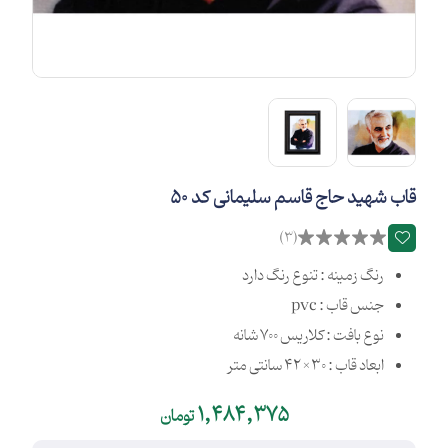
قاب شهید حاج قاسم سلیمانی کد 50
(3)
رنگ زمینه : تنوع رنگ دارد
جنس قاب : pvc
نوع بافت : کلاریس 700 شانه
ابعاد قاب : 30×42 سانتی متر
1,484,375
تومان