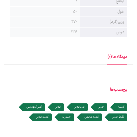
ارتفاع
1
طول
50
وزن (گرم)
270
عرض
136
دیدگاه ها (0)
برچسب ها
کتیبه
حیدر
عید غدیر
غدیر
امیر المومنین
فقط حیدر
کتیبه مخمل
حیدریه
کتیبه غدیر