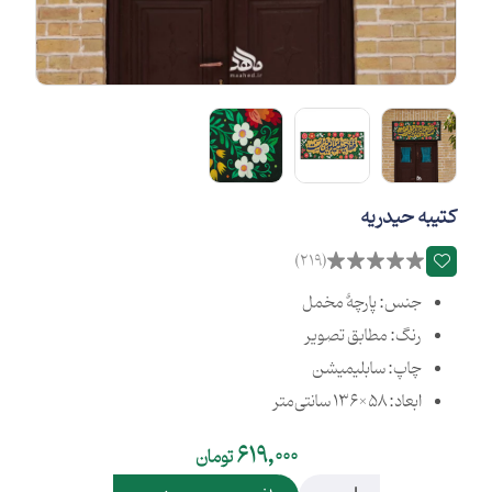
کتیبه حیدریه
(219)
جنس: پارچۀ مخمل
رنگ: مطابق تصویر
چاپ: سابلیمیشن
ابعاد: 58×136 سانتی‌متر
619,000
تومان