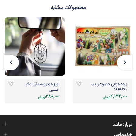
محصولات مشابه
پرده خوانی حضرت زینب
آویز خودرو شمایل امام
140*196
حسین
388,000
2,132,000
تومان
تومان
درباره ماهد
خانه ماهد