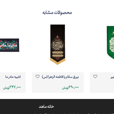
محصولات مشابه
یر
بیرق سلام یا فاطمه الزهرا (س)
کتیبه مادر ما
247,000
690,000
تومان
تومان
خانه ماهد