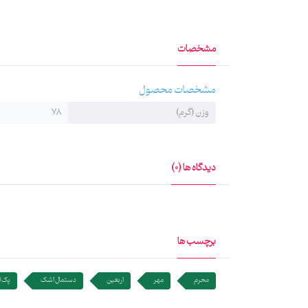
مشخصات
مشخصات محصول
وزن (گرم)
78
دیدگاه ها (0)
برچسب ها
محرم
مهر
اربعین
دستمال اشک
پک 