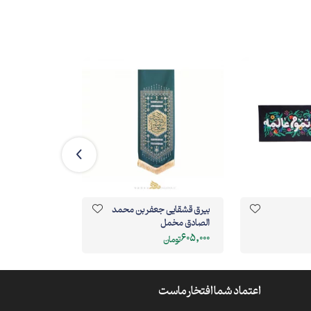
بیرق قشقایی جعفر بن محمد
بیرق قصه غدیر
الصادق مخمل
540,000
605,000
تومان
تومان
اعتماد شما افتخار ماست