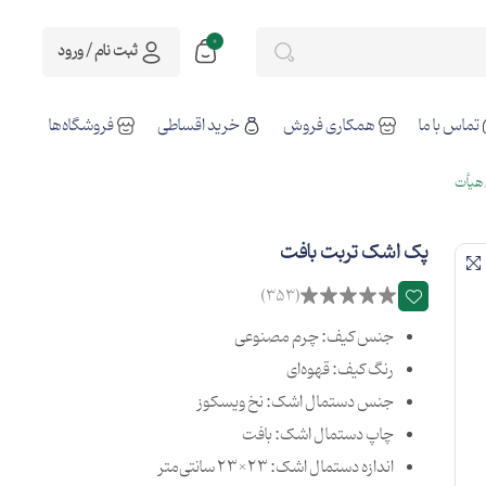
0
ثبت نام / ورود
تماس با ما
همکاری فروش
خرید اقساطی
فروشگاه‌ها
هیأت
پک اشک تربت بافت
(353)
جنس کیف: چرم مصنوعی
رنگ کیف: قهوه‌ای
جنس دستمال اشک: نخ ویسکوز
چاپ دستمال اشک: بافت
اندازه دستمال اشک: 23×23 سانتی‌متر