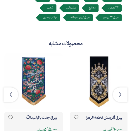
22 بهمن
مدافع
سلیمانی
شهید
بیرق 22 بهمن
بیرق ایران سربلند
موکب اربعین
محصولات مشابه
بیرق آفرینش فاطمه الزهرا
بیرق جنت يا اباعبدالله
595,000
690,000
تومان
تومان