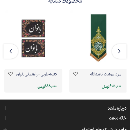
محصولات مشابه
بیرق بهشت اباعبدالله
کتیبه طوبی - راهنمایی بانوان
188,000
605,000
تومان
تومان
درباره ماهد
خانه ماهد