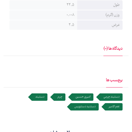
طول
22.5
وزن (گرم)
0.008
عرض
2.5
دیدگاه ها (0)
برچسب ها
دستبند چرمی
امیری حسین
چرم
دستبند
نعم الامیر
دستنبد دستنویس