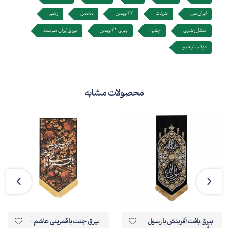
ایران من
هیئت
22 بهمن
مخمل
رهبر
تمثال رهبری
چفیه
بیرق 22 بهمن
بیرق ایران سربلند
موکب اربعین
محصولات مشابه
بیرق بافت آفرینش یا رسول
بیرق جنت یا قمربنی هاشم -