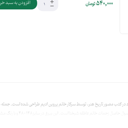
540,000
افزودن به سبد خر
تومان
ر کتب مصور تاریخ هنر، توسط سرکار خانم پروین ادیم طراحی شده است. جمله شر
 است. این بیرق در سایز 148×48 و با رنگ مشکی به روش سیلک بر روی پارچه کج‌راه تولید شده.