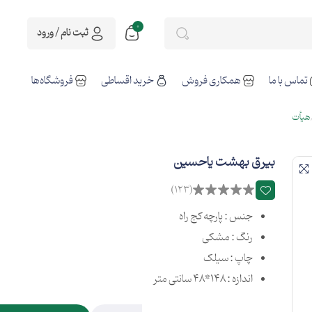
0
ثبت نام / ورود
تماس با ما
همکاری فروش
خرید اقساطی
فروشگاه‌ها
هیأت
بیرق بهشت یاحسین
(123)
جنس : پارچه کج راه
رنگ : مشکی
چاپ : سیلک
اندازه : 148*48 سانتی متر