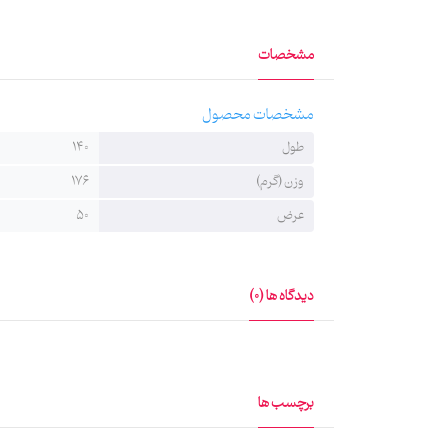
خانه ماهد به پارچه‌های عمودی هیئت (بیرق) می‌گوید بیرق
مشخصات
خط روی بیرق‌ها استادنویس و اختصاصی‌ست و به شیوه چاپ 
مشخصات محصول
طول
140
وزن (گرم)
176
عرض
50
دیدگاه ها (0)
برچسب ها