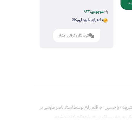
ید
موجودی:922
0 امتیاز با خرید این کالا
ثبت نظر و گرفتن امتیاز
یفه «یا حسین» به قلم رقاع توسط استاد ناصر طاوسی در