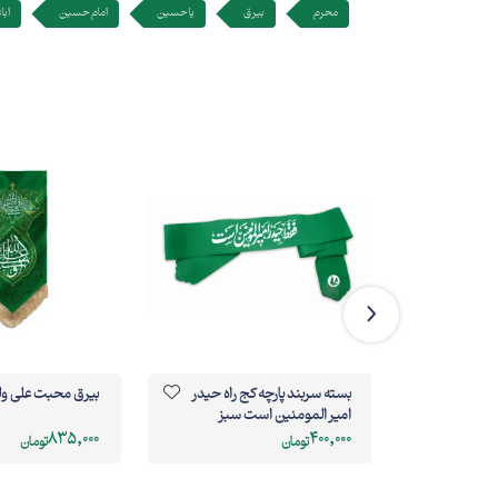
محرم
بیرق
یا حسین
امام حسین
ابا
داران-
بسته سربند پارچه کج راه حیدر
بیرق محبت علی ولی
امیر المومنین است سبز
4.5*80
835,000
400,000
تومان
تومان