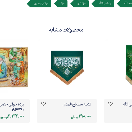
عبدالله
یا اباعبدالله
عزاداری
عزا
موکب اربعین
محصولات مشابه
 الله
کتیبه مصباح الهدی
پرده خوانی حضر
140*196
2,132,000
498,000
تومان
تومان