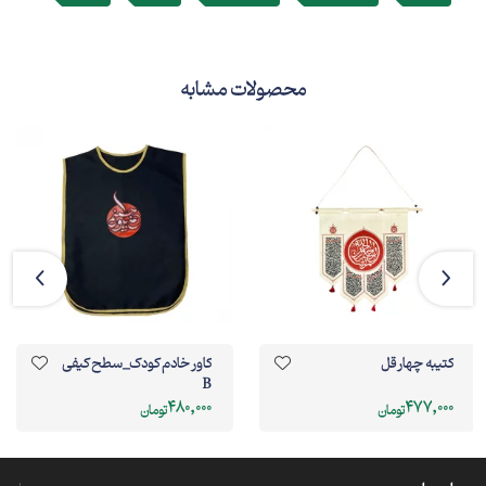
در اماکن مذهبی، هیئت‌ها و حسینیه‌ها است.
محصولات مشابه
کتیبه چهار قل
کاور خادم کودک_سطح کیفی
B
480,000
477,000
تومان
تومان