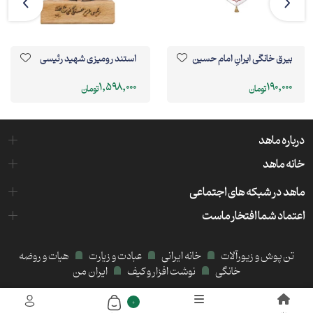
بیرق خانگی ایرانِ امام حسین
استند رومیزی شهید رئیسی
1,598,000
190,000
تومان
تومان
درباره ماهد
خانه ماهد
ماهد در شبکه های اجتماعی
اعتماد شما افتخار ماست
تن پوش و زیورآلات
خانه ایرانی
عبادت و زیارت
هیات و روضه
خانگی
نوشت افزار و کیف
ایران من
میزبانی هاست و سرور:
کیمیا هاست
0