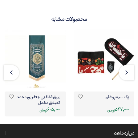
پشتش نوشته بود. من نمی‌تونستم بخونمش فقط حواسم بهش بود
که دنبالش کنم تا گم نشم. همینطور اون تریلی رو با جمله شبرنگی
محصولات مشابه
دنبال کردم تا کم کم هوا روشن شد و می‌شد ادامه مسیر رو با چشم
دید.
حالا دیگه جمله پشت تریلی هم دیده می‌شد! توی شرایطی که من
داشتم فقط یه نفر می‌تونست کمکم کنه و راه رو نشونم بده که توی دره
نیفتم. جمله همونیه که داری بهش فکر میکنی!
عزیزان دل! اگر این کتیبه رو از ما خریداری کردین، یادتون باشه حتما اون
رو با آب سرد و مواد شوینده غیراسیدی بشویید.
پک سیاه پوشان
بیرق قشقایی جعفر بن محمد
الصادق مخمل
605,000
547,000
تومان
تومان
درباره ماهد