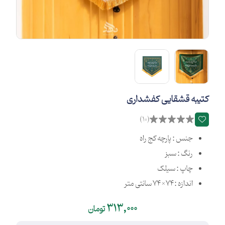
کتیبه قشقایی کفشداری
(10)
جنس : پارچه کج راه
رنگ : سبز
چاپ : سیلک
اندازه :74×74 سانتی متر
313,000
تومان