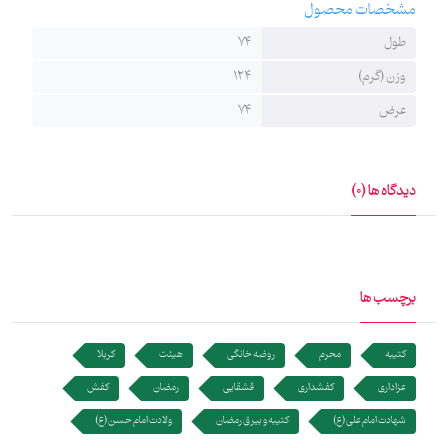
مشخصات محصول
سیاه‌پوش کنیم برای محرم، حاج آقا محسنی یه کتیبه آورد و گفت اینو
طول
74
بالای جاکفشی تکیه نصب کنید. اولش خیلیامون مخالفت کردیم که این
وزن (گرم)
124
کارا چیه دیگه؟ اونجا بود که حاجی گفت مجلس امام حسین باید تمام و
عرض
74
کمال برگزار بشه، باید همه چیز سرجای خودش باشه، یه نگاه به شعر روی
کتیبه بندازید، اینو باور کنید که حتی غبار کفش عزادار سیدالشهداء هم
مقدسه چه برسه به مجلس و بیرق و کتیبه هاش. از اون شب و اون سال،
دیدگاه ها (0)
هروقت شروع به سیاه‌پوش کردن تکیه می‌کنیم یاد اون جمله معروف
حاجی محسنی میفتم و اول میرم سراغ کتیبه کفشداری؛ آخه (مجلس
امام حسین باید تمام و کمال برگزار بشه، باید همه چیز سرجای خودش
برچسب ها
باشه.)
کتیبه
محرم
روضه خانگی
هیئت
کربلا
دو سه ساعتی که از شهر فاصله گرفتم هوا تاریک شد و چراغ جلوی
عزاداری
کفشداری
قشقایی
رمضان
کفش
ماشینم خراب بود. هوا اونقدر تاریک شد که هیچ چیز پیدا نبود. توی
شهادت امام علی (ع)
کتیبه و بیرق رمضان
ولادت امام حسن (ع)
همین شرایط یه تریلی رو جلوی ماشینم دیدم که با شبرنگ یه جمله ای