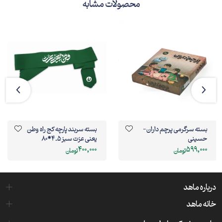
محصولات مشابه
بسته سرگرمی پرچم داران-
بسته سربند پارچه کج راه وطن
حسینی
یعنی عزت سبز 4.5*80
400,000
599,000
تومان
تومان
درباره ماهد
خانه ماهد