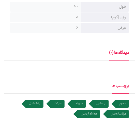
طول
100
وزن (گرم)
8
عرض
6
دیدگاه ها (0)
برچسب ها
محرم
یا عباس
سربند
هیئت
یا ابالفضل
موکب اربعین
هدایای اربعین