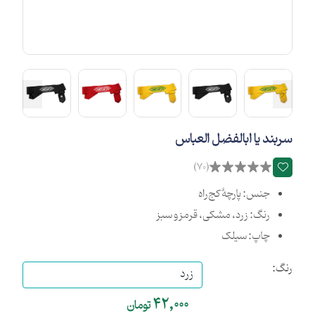
سربند یا ابالفضل‌ العباس
(70)
جنس: پارچۀ کج‌راه
رنگ: زرد، مشکی، قرمز و سبز
چاپ: سیلک
رنگ:
42,000
تومان