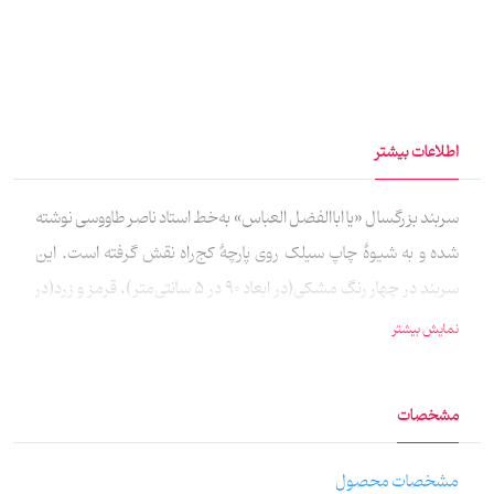
اطلاعات بیشتر
سربند بزرگسال «یا اباالفضل العباس» به‌خط استاد ناصر طاووسی نوشته
شده و به شیوهٔ چاپ سیلک روی پارچهٔ کج‌راه نقش گرفته است. این
سربند در چهار رنگ مشکی(در ابعاد 90 در 5 سانتی‌متر)، قرمز و زرد(در
ابعاد 100 در 5.5 سانتی‌متر) و سبز(در ابعاد 100 در 5 سانتی‌متر) تولید شده
نمایش بیشتر
است.
مشخصات
مشخصات محصول