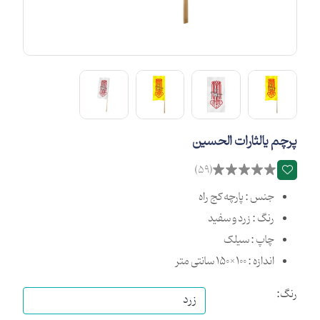
پرچم یالثارات الحسین
(59)
جنس : پارچه کج راه
رنگ : زرد و سفید
چاپ : سیلک
اندازه : 100×150 سانتی متر
رنگ: