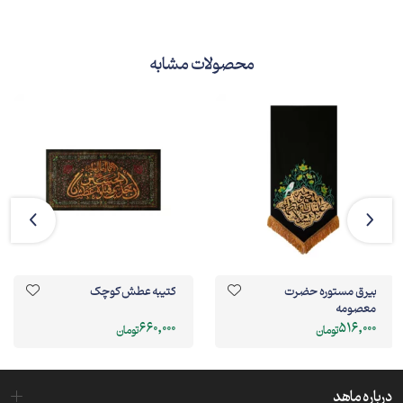
محصولات مشابه
بیرق مستوره حضرت
کتیبه عطش کوچک
معصومه
660,000
516,000
تومان
تومان
درباره ماهد