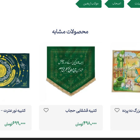
ئت
اصحاب
موکب اربعین
محصولات مشابه
زرگ ده پرده
کتیبه قشقایی حجاب
کتیبه نور عترت - 
699,000
498,000
تومان
تومان