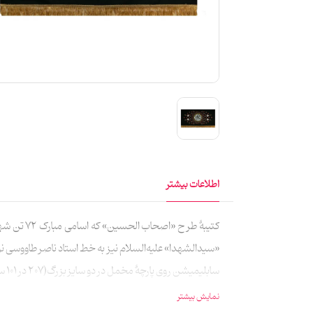
اطلاعات بیشتر
کتیبۀ طر
سابلیمیشن روی پارچۀ مخمل در دو سایز بزرگ(207 در 101 سانتی‌متر) و کوچک(70 در 140 سانتی‌متر) چاپ و تولید شده است.
نمایش بیشتر