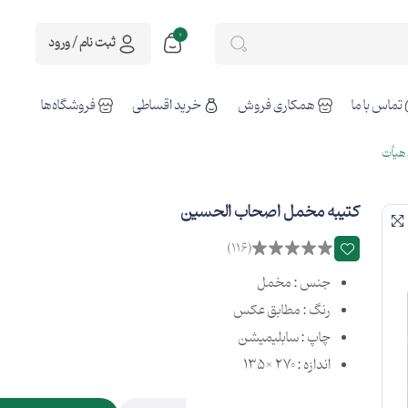
0
ثبت نام / ورود
تماس با ما
همکاری فروش
خرید اقساطی
فروشگاه‌ها
هیأت
کتیبه مخمل اصحاب الحسین
(116)
جنس : مخمل
رنگ : مطابق عکس
چاپ : سابلیمیشن
اندازه : 270 ×135