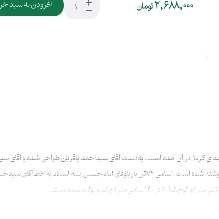
2,688,000
افزودن به سبد خر
تومان
ح «اصحاب الحسین» که اسامی مبارک 72 تن شهدای کربلا در آن آمده است، به‌دست آقای سیداحمد باقریان طراحی
«سیدالشهدا» علیه‌السلام نیز به خط استاد ناصر طاووسی نوشته شده است. اسامی 72تن یار باوفای