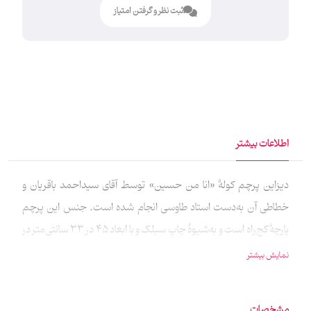
ثبت نظر و گرفتن امتیاز
اطلاعات بیشتر
دیزاین پرچم کولهٔ «انا من حسین» توسط آقای سیداحمد باقریان و
خطاطی آن به‌دست استاد طاوسی انجام شده است. جنس این پرچم
پارچهٔ کج‌راه است و به‌شیوهٔ چاپ سیلک و با ابعاد 45 در 33 سانتی‌متر در
دو رنگ سبز و مشکی طراحی و تولید شده است.
نمایش بیشتر
مشخصات