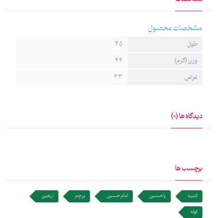
مشخصات محصول
طول
45
وزن (گرم)
44
عرض
33
دیدگاه ها (0)
برچسب ها
کتیبه
یا حسین
امام حسین
پرچم
اربعین
کوله