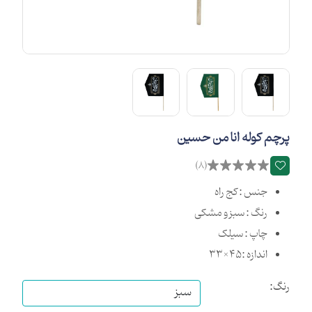
پرچم کوله انا من حسین
(8)
جنس : کج راه
رنگ : سبز و مشکی
چاپ : سیلک
اندازه :45×33
رنگ: