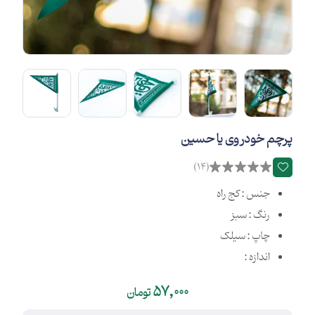
پرچم خودروی یا حسین
(14)
جنس : کج راه
رنگ : سبز
چاپ : سیلک
اندازه :
57,000
تومان