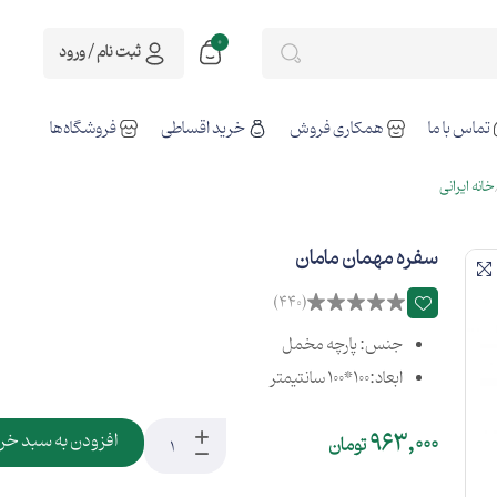
0
ثبت نام / ورود
تماس با ما
همکاری فروش
خرید اقساطی
فروشگاه‌ها
خانه ایرانی
سفره مهمان مامان
(440)
جنس: پارچه مخمل
ابعاد:100*100 سانتیمتر
963,000
افزودن به سبد خر
تومان