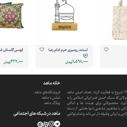
استند رومیزی حرم امام رضا
کوسن گلستان شا
(ع)
427,000
1,598,000
تومان
تومان
خانه ماهد
ماهد یک موسسه فرهنگی و مذهبی دانش بنیان است که از سال 1390 شروع به فعالیت کرده. هدف اصلی ماهد
فروشگاه‌های ماهد
تی که سبک اصیل هنر ایرانی اسلامی را به
تماس با ماهد
ورد. محصولاتی برای هیئت ها و اماکن
وبلاگ ماهد
کان با مفاهیم مذهبی،تنها بخشی از دسته
ماهد در شبکه های اجتماعی
 ایرانی وظیفه دار می‌داند و تمام توانایی