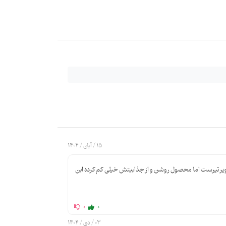
15 / آبان / 1404
صویر تیرست اما محصول روشن و از جذابیتش خیلی کم کرده این
0
0
03 / دی / 1404