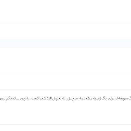
گ سورمه‌ای برای رنگ زمینه مشخصه اما چیزی که تحویل ااده شده کرمیه، به زبان ساده بگم ت