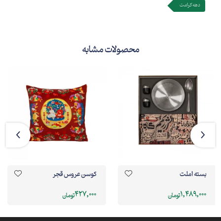
دهه کرامت
محصولات مشابه
بسته املت
کوسن عروس قجر
427,000
1,489,000
تومان
تومان