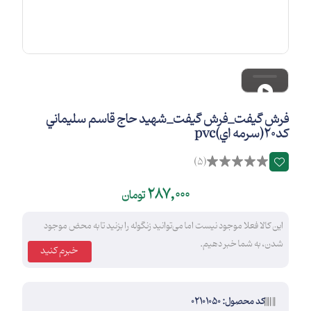
فرش گيفت_فرش گيفت_شهيد حاج قاسم سليماني
كد20(سرمه اي)pvc
(5)
287,000
تومان
این کالا فعلا موجود نیست اما می‌توانید زنگوله را بزنید تا به محض موجود
شدن، به شما خبر دهیم.
خبرم کنید
کد محصول: 02101050