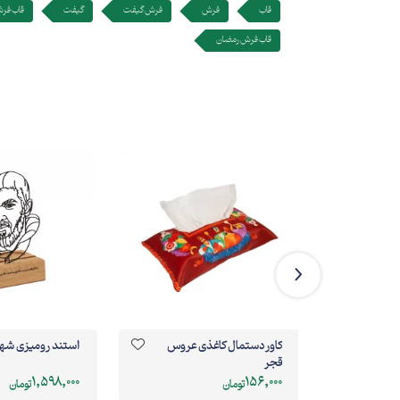
قاب
فرش
فرش گیفت
گیفت
قاب فر
قاب فرش رمضان
کاور دستمال کاغذی عروس
استند رومیزی شه
قجر
1,598,000
156,000
تومان
تومان