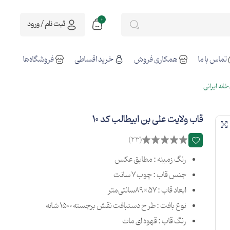
0
ثبت نام / ورود
تماس با ما
همکاری فروش
خرید اقساطی
فروشگاه‌ها
خانه ایرانی
قاب ولایت علی بن ابیطالب کد 10
(23)
رنگ زمینه : مطابق عکس
جنس قاب : چوب 7 سانت
ابعاد قاب : 57×89سانتی‌متر
نوع بافت : طرح دستبافت نقش برجسته 1500 شانه
رنگ قاب : قهوه ای مات