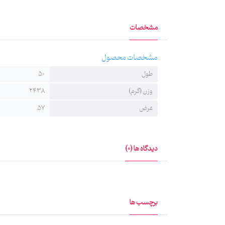
مشخصات
مشخصات محصول
طول
50
وزن (گرم)
2438
عرض
57
دیدگاه ها (0)
برچسب ها