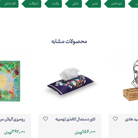
ش
عید غدیر
غدیر
یا علی
ولایت
ابیطالب
قاب یا علی
محصولات مشابه
ید هادی
کاور دستمال کاغذی تهمینه
رومیزی گیلان مر
297,000
156,000
تومان
تومان