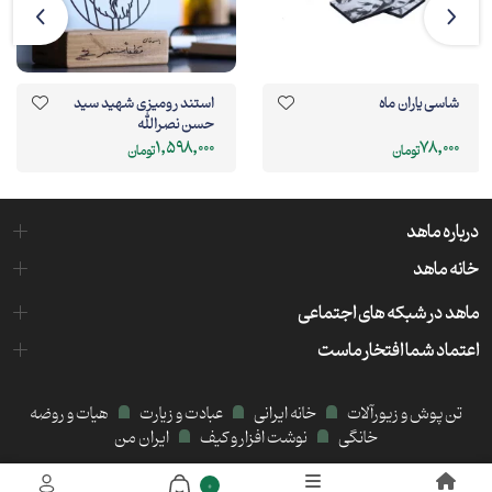
شاسی یاران ماه
استند رومیزی شهید سید
حسن نصرالله
1,598,000
78,000
تومان
تومان
درباره ماهد
خانه ماهد
ماهد در شبکه های اجتماعی
اعتماد شما افتخار ماست
تن پوش و زیورآلات
خانه ایرانی
عبادت و زیارت
هیات و روضه
خانگی
نوشت افزار و کیف
ایران من
میزبانی هاست و سرور:
کیمیا هاست
0