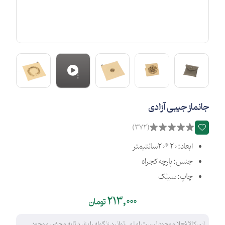
جانماز جیبی آزادی
(372)
ابعاد: 20 *20سانتیمتر
جنس: پارچه کجراه
چاپ: سیلک
213,000
تومان
این کالا فعلا موجود نیست اما می‌توانید زنگوله را بزنید تا به محض موجود