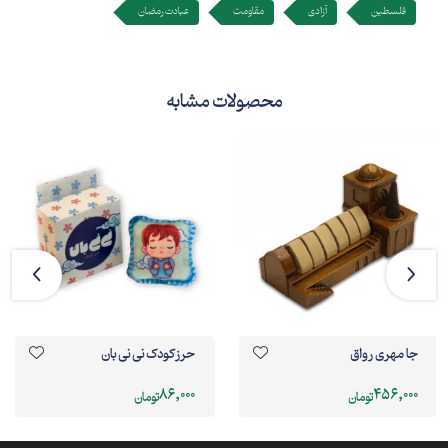
فلسطین
آزادی
مقاومت
عبادت رمضان
محصولات مشابه
جا مهری رواق
حرز کودک نی نی بان
86,000
456,000
تومان
تومان