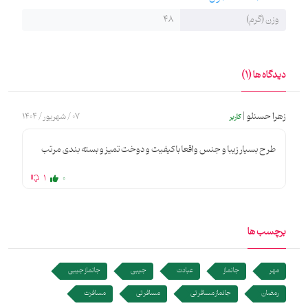
فلسطین گره بخورد و امید نماز خواندن در کنار بیت‌المقدس در روزهایی
وزن (گرم)
48
بسیار نزدیک در قلب‌هایمان زنده بماند. طراحی این کار توسط مریم
طهرانی و با خط سید حسام باقریان و دیزاین نهایی آن توسط سیداحمد
باقریان انجام گرفته است.
دیدگاه ها (1)
زهرا حسنلو |
07 / شهریور / 1404
کاربر
طرح بسیار زیبا و جنس واقعا با کیفیت و دوخت تمیز و بسته بندی مرتب
1
0
برچسب ها
مهر
جانماز
عبادت
جیبی
جانماز جیبی
رمضان
جانماز مسافرتی
مسافرتی
مسافرت