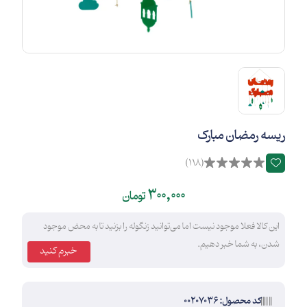
ریسه رمضان مبارک
(118)
300,000
تومان
این کالا فعلا موجود نیست اما می‌توانید زنگوله را بزنید تا به محض موجود
شدن، به شما خبر دهیم.
خبرم کنید
کد محصول: 00207036