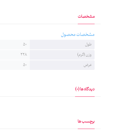
مشخصات
مشخصات محصول
طول
50
وزن (گرم)
228
عرض
50
دیدگاه ها (0)
برچسب ها