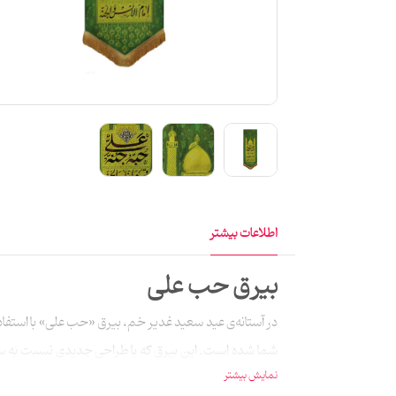
اطلاعات بیشتر
بیرق حب علی
در آستانه‌ی عید سعید غدیر خم، بیرق «حب علی» با است
نمایش بیشتر
حدیث شریف « علی حبه جنه قسیم النار و الجنه» شده است که 