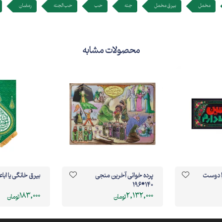
مخمل
بیرق مخمل
جنه
حب
حب الجنه
رمضان
محصولات مشابه
ا دوست
پرده خوانی آخرین منجی
بیرق خانگی یا اباع
140*196
183,000
2,132,000
تومان
تومان