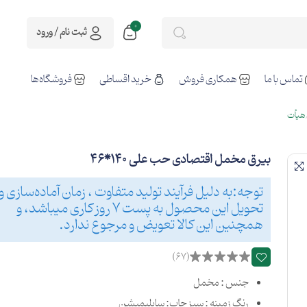
0
ثبت نام / ورود
تماس با ما
همکاری فروش
خرید اقساطی
فروشگاه‌ها
هیأت
بیرق مخمل اقتصادی حب علی 140*46
توجه:به دلیل فرآیند تولید متفاوت ، زمان آماده‌سازی و
تحویل این محصول به پست 7 روز کاری میباشد، و
همچنین این کالا تعویض و مرجوع ندارد.
(67)
جنس : مخمل
رنگ زمینه : سبز چاپ: سابلیمیشن