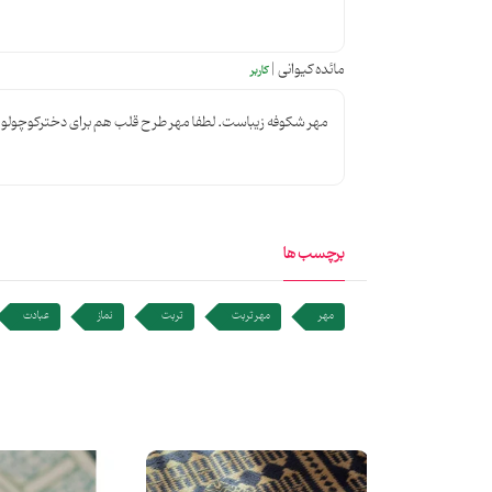
مائده کیوانی |
کاربر
مهر شکوفه زیباست. لطفا مهر طرح قلب هم برای دخترکوچولوه
برچسب ها
مهر
مهر تربت
تربت
نماز
عبادت