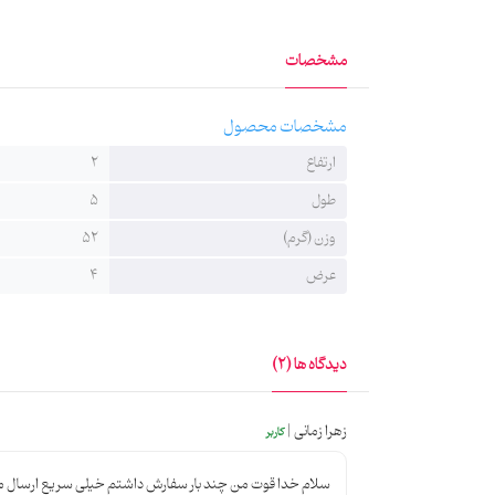
مشخصات
مشخصات محصول
ارتفاع
2
طول
5
وزن (گرم)
52
عرض
4
دیدگاه ها (2)
زهرا زمانی |
کاربر
سلام خدا قوت من چند بار سفارش داشتم خیلی سریع ارسال م