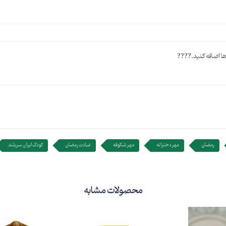
ا اضافه کنید.????
رمضان
مهر دخترانه
مهر شکوفه
عبادت رمضان
کودک ایران سربلند
محصولات مشابه