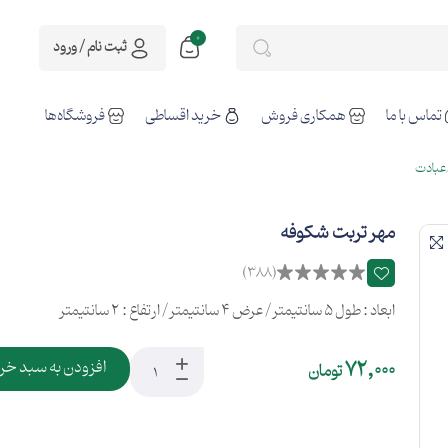
0
ثبت نام / ورود
تماس با ما
همکاری فروش
خرید اقساطی
فروشگاه‌ها
عبادت
مهر تربت شکوفه
(388)
ابعاد : طول 5 سانتیمتر / عرض 4 سانتیمتر / ارتفاع : 2 سانتیمتر
72,000
افزودن به سبد خر
تومان