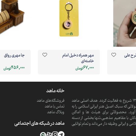
رح علی
مهر همراه دخیل امام
جا مهری رواق
خامنه‌ای
456,000
67,000
تومان
تومان
خانه ماهد
ماهد یک موسسه فرهنگی و مذهبی دانش بنیان است که از سال 1390 شروع به فعالیت کرده. هدف اصلی ماهد
فروشگاه‌های ماهد
تی که سبک اصیل هنر ایرانی اسلامی را به
تماس با ماهد
ورد. محصولاتی برای هیئت ها و اماکن
وبلاگ ماهد
کان با مفاهیم مذهبی،تنها بخشی از دسته
ماهد در شبکه های اجتماعی
 ایرانی وظیفه دار می‌داند و تمام توانایی