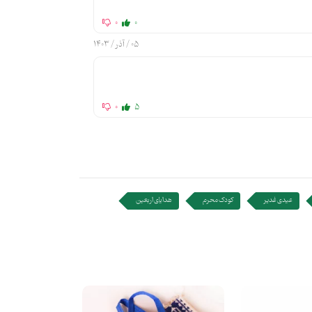
0
0
05 / آذر / 1403
0
5
عیدی غدیر
کودک محرم
هدایای اربعین