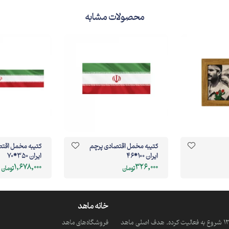
محصولات مشابه
کتیبه مخمل اقتصادی پرچم
کتیبه مخمل اقت
ایران 100*46
ایران 350*70
1,678,000
326,000
تومان
تومان
خانه ماهد
ماهد یک موسسه فرهنگی و مذهبی دانش بنیان است که از سال 1390 شروع به فعالیت کرده. هدف اصلی ماهد
فروشگاه‌های ماهد