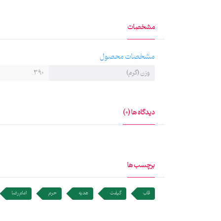
تصاویر این قاب‌ها به روش سابلیمیشن روی پارچه چاپ شده
مشخصات
طراحی این قاب‌ها توسط سرکار خانم زینب جوادی انجام ش
مشخصات محصول
وزن (گرم)
390
دیدگاه ها (0)
برچسب ها
قاب
گیفت
هدیه
حرم
امام رضا