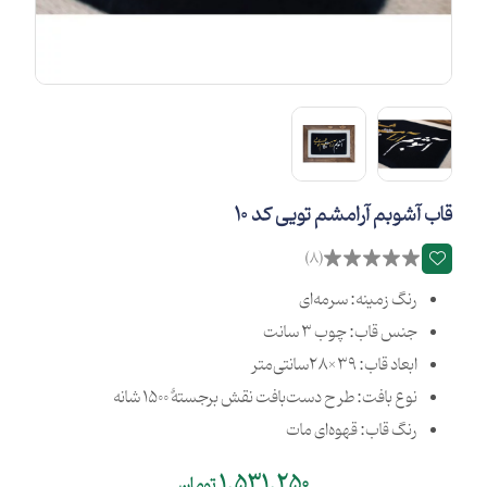
قاب آشوبم آرامشم تویی کد 10
(8)
رنگ زمینه: سرمه‌ای
جنس قاب: چوب 3 سانت
ابعاد قاب: 39×28سانتی‌متر
نوع بافت: طرح دست‌بافت نقش برجستۀ 1500 شانه
رنگ قاب: قهوه‌ای مات
1,531,250
تومان