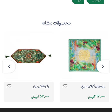
تابلو فرش
تابلو
محصولات مشابه
رومیزی گیلان مربع
رانر نقش بهار
457,000
297,000
تومان
تومان